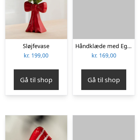
Sløjfevase
Håndklæde med Eget Foto – Multiface
kr.
199,00
kr.
169,00
Gå til shop
Gå til shop