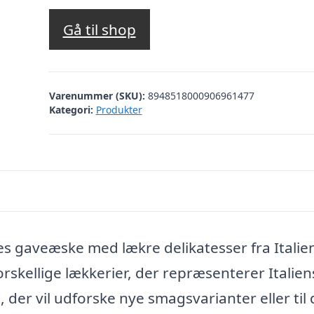
Gå til shop
Varenummer (SKU):
8948518000906961477
Kategori:
Produkter
s gaveæske med lækre delikatesser fra Italie
rskellige lækkerier, der repræsenterer Italien
der vil udforske nye smagsvarianter eller til 