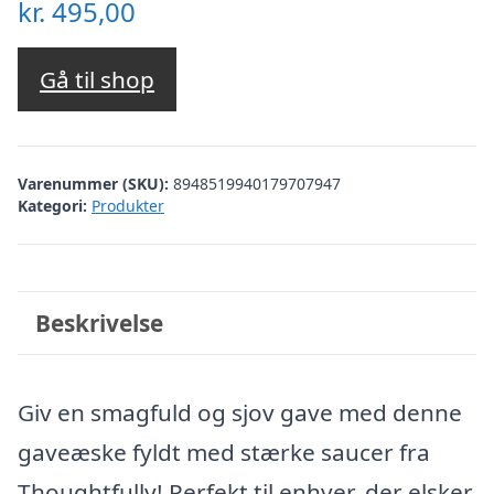
kr.
495,00
Gå til shop
Varenummer (SKU):
8948519940179707947
Kategori:
Produkter
Beskrivelse
Giv en smagfuld og sjov gave med denne
gaveæske fyldt med stærke saucer fra
Thoughtfully! Perfekt til enhver, der elsker