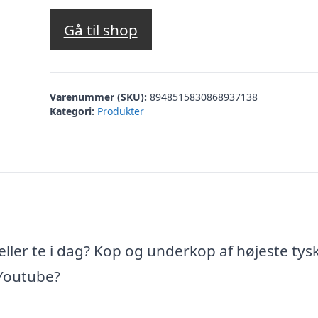
Gå til shop
Varenummer (SKU):
8948515830868937138
Kategori:
Produkter
 eller te i dag? Kop og underkop af højeste tys
 Youtube?