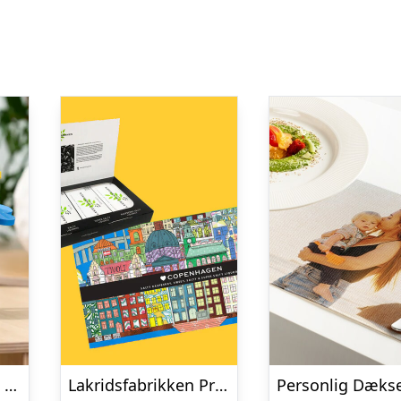
Retro Klodsblomst – Mellem
Lakridsfabrikken Premiumlakrids – Copenhagen