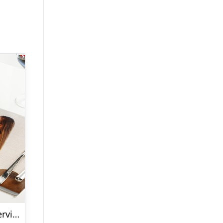
Personlig Dækserviet med Billede