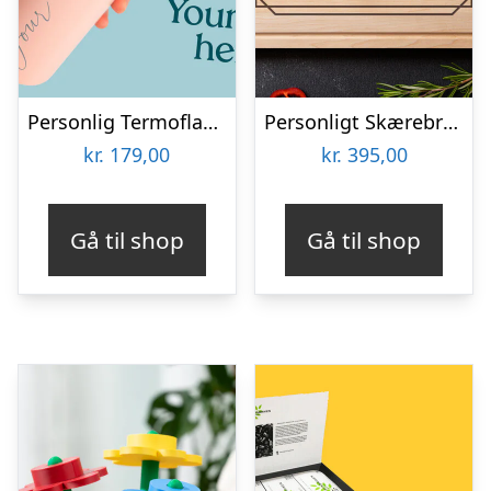
Personlig Termoflaske med Sugrør & Tekst – 600 ml
Personligt Skærebræt i Træ med Bogstav & Tekst
kr.
179,00
kr.
395,00
Gå til shop
Gå til shop