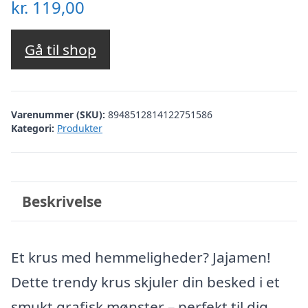
kr.
119,00
Gå til shop
Varenummer (SKU):
8948512814122751586
Kategori:
Produkter
Beskrivelse
Et krus med hemmeligheder? Jajamen!
Dette trendy krus skjuler din besked i et
smukt grafisk mønster – perfekt til dig,