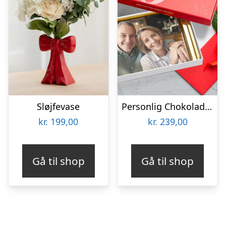
Sløjfevase
Personlig Chokoladeplade med Billede
kr.
199,00
kr.
239,00
Gå til shop
Gå til shop