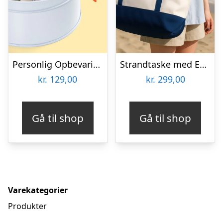
Personlig Opbevaringsboks i Metal med Billede – Rund
Strandtaske med Eget Design
kr.
129,00
kr.
299,00
Gå til shop
Gå til shop
Varekategorier
Produkter