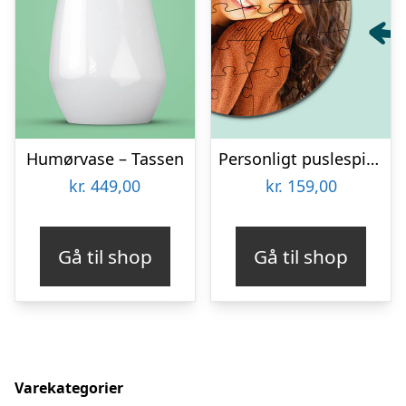
Humørvase – Tassen
Personligt puslespil med Billede – Rundt
kr.
449,00
kr.
159,00
Gå til shop
Gå til shop
Varekategorier